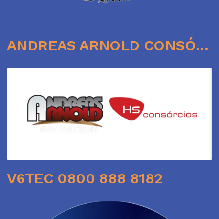
ANDREAS ARNOLD CONSÓRCIOS
V6TEC 0800 888 8182