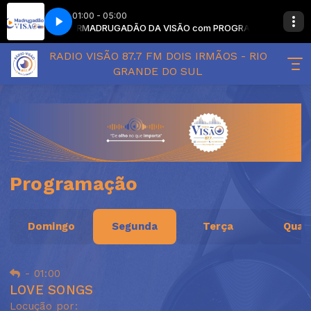
01:00 - 05:00
EM LOCUTOR
ICON ECKEL
PROZA,GAITA E VIOLA com MAICON ECKEL
MADRUGADÃO DA VISÃO com PROGRAMAÇÃO SEM LOCUT
RADIO VISÃO 87.7 FM DOIS IRMÃOS - RIO
GRANDE DO SUL
Programação
Domingo
Segunda
Terça
Quar
-
01:00
LOVE SONGS
Locução por: