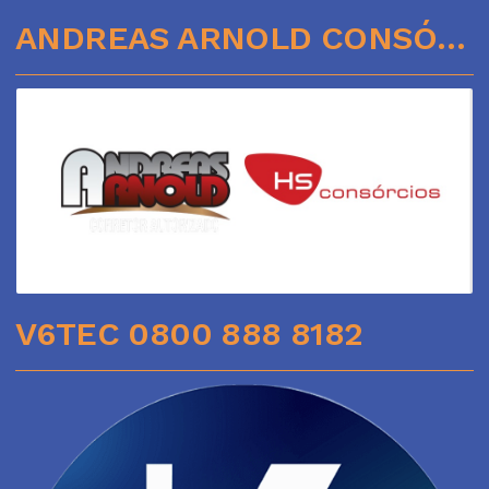
ANDREAS ARNOLD CONSÓRCIOS
V6TEC 0800 888 8182