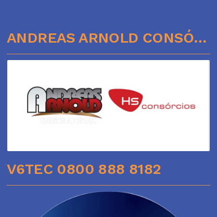
ANDREAS ARNOLD CONSÓRCIOS
V6TEC 0800 888 8182