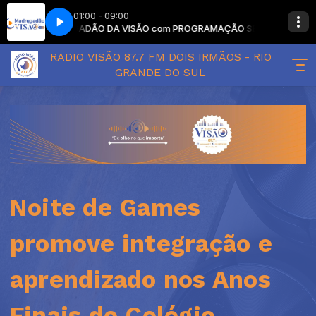
01:00 - 09:00
MADRUGADÃO DA VISÃO com PROGRAMAÇÃO SEM LOCUTOR
MA
RADIO VISÃO 87.7 FM DOIS IRMÃOS - RIO
GRANDE DO SUL
Noite de Games
promove integração e
aprendizado nos Anos
Finais do Colégio