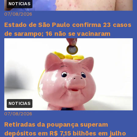
NOTICIAS
07/08/2026
Estado de São Paulo confirma 23 casos
de sarampo; 16 não se vacinaram
NOTICIAS
07/08/2026
Retiradas da poupança superam
depósitos em R$ 7,15 bilhões em julho