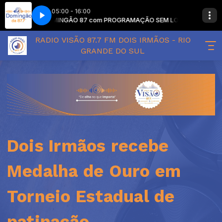
05:00 - 16:00
DOMINGÃO 87 com PROGRAMAÇÃO SEM LOCUTOR
DOMIN
RADIO VISÃO 87.7 FM DOIS IRMÃOS - RIO
GRANDE DO SUL
Dois Irmãos recebe
Medalha de Ouro em
Torneio Estadual de
patinação