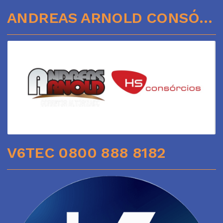
ANDREAS ARNOLD CONSÓRCIOS
V6TEC 0800 888 8182