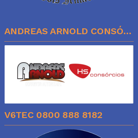
ANDREAS ARNOLD CONSÓRCIOS
V6TEC 0800 888 8182